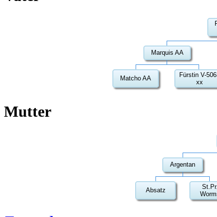
Marquis AA
Fürstin V-506
Matcho AA
xx
Mutter
Argentan
St.Pr
Absatz
Worm